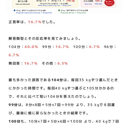
正答率は、
16.7％
でした。
解答類型とその反応率を見てみましょう。
104分：
40.0％
99分：
16.7％
100分：
6.7％
96分：
6.7％
無回答：
16.7％
その他：
6.5％
最も多かった誤答である
104分
は、毎回35 kgずつ運んだとき
にかかった時間です。毎回40 kgずつ運ぶと105分かかるの
で、それと比べて短い104分を答えたのでしょう。
99分
は、8分×8回＋5分×7回＝99分 より、35 kgで８回運
び、最後に畑に戻らなかったときの結果です。
100分
も、10分×7回＋5分×6回＝100分 より、40 kgで７回