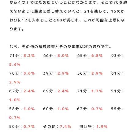
から４つ」ではだめだということがわかります。そこで70を超
えないように最適に差し替えていくと、21を残して、15のか
わりに12を入れることで68が得られ、これが可能な上限にな
ります。
なお、その他の解答類型とその反応率は次の通りです。
71分：
8.2%
66分：
8.0%
65分：
6.8%
93分：
5.6%
70分：
3.6%
39分：
2.9%
56分：
2.9%
61分：
2.9%
62分：
2.4%
69分：
2.4%
21分：
1.7%
51分：
1.0%
58分：
1.0%
60分：
1.0%
63分：
0.7%
55分：
0.7%
50分：
0.7%
その他：
7.4%
無回答：
1.9%