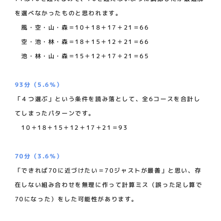
を選べなかったものと思われます。
風・空・山・森＝10＋18＋17＋21＝66
空・池・林・森＝18＋15＋12＋21＝66
池・林・山・森＝15＋12＋17＋21＝65
93分（5.6%）
「４つ選ぶ」という条件を読み落として、全6コースを合計し
てしまったパターンです。
10＋18＋15＋12＋17＋21＝93
70分（3.6%）
「できれば70に近づけたい＝70ジャストが最善」と思い、存
在しない組み合わせを無理に作って計算ミス（誤った足し算で
70になった）をした可能性があります。